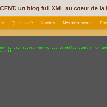
CENT, un blog full XML au coeur de la
her
Qui suis-je ?
Mandats
Mes sites internet
Pho
nésithérapeute
,
camilo
,
Mont Boron
,
Riquier
net/manual/fr/errorfunc.constants.php#constant.e-warning

n null 

O