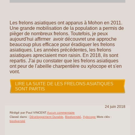
Les frelons asiatiques ont apparus à Mohon en 2011.
Une grande mobilisation de la population a permis de
pièger de nombreux frelons. Toutefois, je peux
aujourd'hui affirmer avoir découvret une approche
beaucoup plus efficace pour éradiquer les frelons
asiatiques. Les années précédentes, les frelons
asiatiques apreciaient mon raisin. En 2018, ils sont
repartis. J'ai pu constater que les frelons asiatiques
ont peur de l'abeille charpentière ou xylocope et s'en
vont.
LIRE LA SUITE DE LES FRELONS ASIATIQUES
SONT PARTIS
24 juin 2018
Rédigé par Paul VINCENT
Aucun commentaire
Classé dans :
Développement Durable
,
Biodiversité
,
Xylocope
Mots clés :
biodiversité