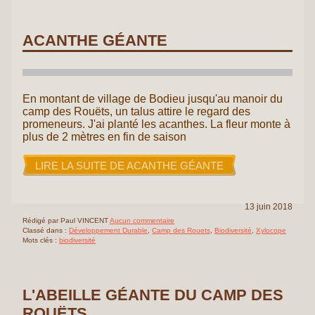
ACANTHE GÉANTE
En montant de village de Bodieu jusqu'au manoir du
camp des Rouëts, un talus attire le regard des
promeneurs. J'ai planté les acanthes. La fleur monte à
plus de 2 mètres en fin de saison
LIRE LA SUITE DE ACANTHE GÉANTE
13 juin 2018
Rédigé par Paul VINCENT
Aucun commentaire
Classé dans :
Développement Durable
,
Camp des Rouets
,
Biodiversité
,
Xylocope
Mots clés :
biodiversité
L'ABEILLE GÉANTE DU CAMP DES
ROUËTS