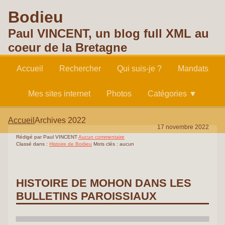
Bodieu
Paul VINCENT, un blog full XML au
coeur de la Bretagne
Accueil
Rechercher
Qui suis-je ?
Mandats
Mes sites internet
Photos
Catégories ▼
Accueil
Archives 2022
17 novembre 2022
Rédigé par Paul VINCENT
Aucun commentaire
Classé dans :
Histoire de Bodieu
Mots clés : aucun
HISTOIRE DE MOHON DANS LES
BULLETINS PAROISSIAUX